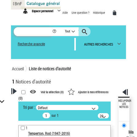
Panneau de gestion des cookies
Espace personnel
Aide
Une question ?
Historique
Tout
Recherche avancée
AUTRES RECHERCHES
Accueil
Liste de notices d’autorité
1
Notices d'autorité
Voir la sélection (
0
)
Ajouter à mes références
(
0
)
VOTRE RECHERCHE
RÉCUPÉRER
LES
Tri par :
Défaut
NOTICES
Recherche avancée dans les
sur 1
notices d’autorité
20
résultats/page
Œuvres liées à l'auteur :
1
Temperton, Rod (1947-2016)
Ma
Temperton, Rod (1947-2016)