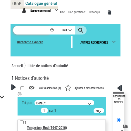
Panneau de gestion des cookies
Espace personnel
Aide
Une question ?
Historique
Tout
Recherche avancée
AUTRES RECHERCHES
Accueil
Liste de notices d’autorité
1
Notices d'autorité
Voir la sélection (
0
)
Ajouter à mes références
(
0
)
VOTRE RECHERCHE
RÉCUPÉRER
LES
Tri par :
Défaut
NOTICES
Recherche avancée dans les
sur 1
notices d’autorité
20
résultats/page
Œuvres liées à l'auteur :
1
Temperton, Rod (1947-2016)
Ma
Temperton, Rod (1947-2016)