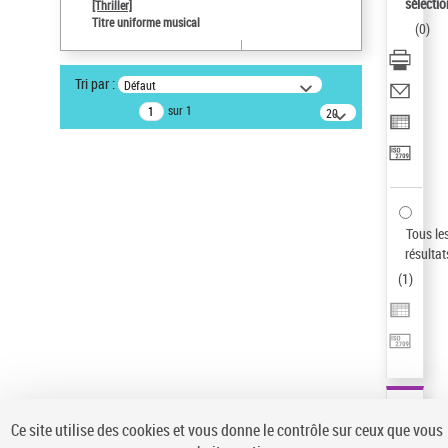
sélectio
[Thriller]
Auteur d’œuvre
Titre uniforme musical
(
0
)
Temperton, Rod (1947-2016)
Sauvegarder votre recherche
Tri par :
Défaut
AFFINER
sur 1
20
résultats/page
Type de notice d'autorité
Œuvre
(1)
Titre uniforme musical
(1)
Statut de la notice d’autorité
Tous le
résultat
Pays
(
1
)
Auteur d’œuvre
Ce site utilise des cookies et vous donne le contrôle sur ceux que vous