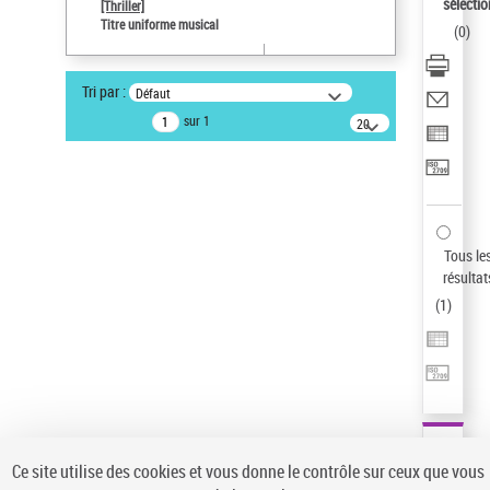
sélectio
[Thriller]
Pays
Titre uniforme musical
(
0
)
ne s'applique pas
Type de notice d'autorité
Tri par :
Défaut
Œuvre
sur 1
20
résultats/page
Auteur d’œuvre
Temperton, Rod (1947-2016)
Statut de la notice d’autorité
Notice élémentaire
Sauvegarder votre recherche
Tous le
résultat
AFFINER
(
1
)
Type de notice d'autorité
Œuvre
(1)
Titre uniforme musical
(1)
Statut de la notice d’autorité
Ce site utilise des cookies et vous donne le contrôle sur ceux que vous
Pays