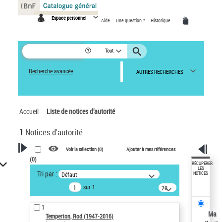
Panneau de gestion des cookies
Espace personnel
Aide
Une question ?
Historique
Tout
Recherche avancée
AUTRES RECHERCHES
Accueil
Liste de notices d’autorité
1
Notices d'autorité
Voir la sélection (
0
)
Ajouter à mes références
(
0
)
VOTRE RECHERCHE
RÉCUPÉRER
LES
Tri par :
Défaut
NOTICES
Recherche avancée dans les
sur 1
notices d’autorité
20
résultats/page
Œuvres liées à l'auteur :
1
Temperton, Rod (1947-2016)
Ma
Temperton, Rod (1947-2016)