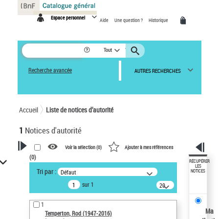
Panneau de gestion des cookies
Espace personnel
Aide
Une question ?
Historique
Tout
Recherche avancée
AUTRES RECHERCHES
Accueil
Liste de notices d’autorité
1
Notices d'autorité
Voir la sélection (
0
)
Ajouter à mes références
(
0
)
VOTRE RECHERCHE
RÉCUPÉRER
LES
Tri par :
Défaut
NOTICES
Recherche avancée dans les
sur 1
notices d’autorité
20
résultats/page
Œuvres liées à l'auteur :
1
Temperton, Rod (1947-2016)
Ma
Temperton, Rod (1947-2016)