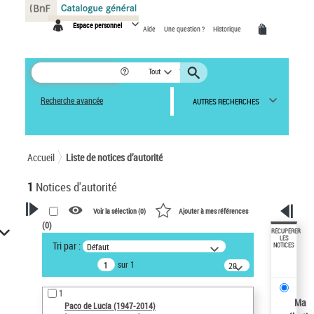
Panneau de gestion des cookies
Espace personnel
Aide
Une question ?
Historique
Tout
Recherche avancée
AUTRES RECHERCHES
Accueil
Liste de notices d’autorité
1
Notices d'autorité
Voir la sélection (
0
)
Ajouter à mes références
(
0
)
VOTRE RECHERCHE
RÉCUPÉRER
LES
Tri par :
Défaut
NOTICES
Recherche avancée dans les
sur 1
notices d’autorité
20
résultats/page
Œuvres liées à l'auteur :
1
Paco de Lucía (1947-2014)
Ma
Paco de Lucía (1947-2014)