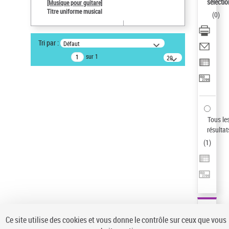
sélectio
[Musique pour guitare]
Type de notice d'autorité
Titre uniforme musical
(
0
)
Titre uniforme musical
Sauvegarder votre recherche
Tri par :
Défaut
AFFINER
sur 1
20
résultats/page
Type de notice d'autorité
Œuvre
(1)
Titre uniforme musical
(1)
Statut de la notice d’autorité
Tous le
résultat
Pays
(
1
)
Auteur d’œuvre
Ce site utilise des cookies et vous donne le contrôle sur ceux que vous