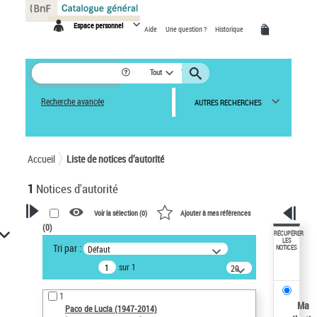
Panneau de gestion des cookies
Espace personnel
Aide
Une question ?
Historique
Tout
Recherche avancée
AUTRES RECHERCHES
Accueil
Liste de notices d’autorité
1
Notices d'autorité
Voir la sélection (
0
)
Ajouter à mes références
(
0
)
VOTRE RECHERCHE
RÉCUPÉRER
LES
Tri par :
Défaut
NOTICES
Recherche avancée dans les
sur 1
notices d’autorité
20
résultats/page
Œuvres liées à l'auteur :
1
Paco de Lucía (1947-2014)
Ma
Paco de Lucía (1947-2014)