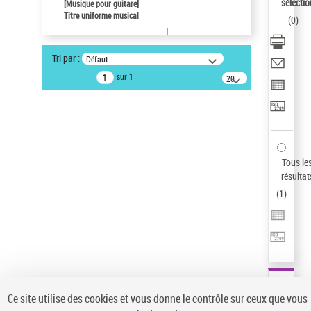
sélectio
[Musique pour guitare]
Auteur d’œuvre
Titre uniforme musical
(
0
)
Paco de Lucía (1947-2014)
Sauvegarder votre recherche
Tri par :
Défaut
AFFINER
sur 1
20
résultats/page
Type de notice d'autorité
Œuvre
(1)
Titre uniforme musical
(1)
Statut de la notice d’autorité
Tous le
résultat
Pays
(
1
)
Auteur d’œuvre
Ce site utilise des cookies et vous donne le contrôle sur ceux que vous