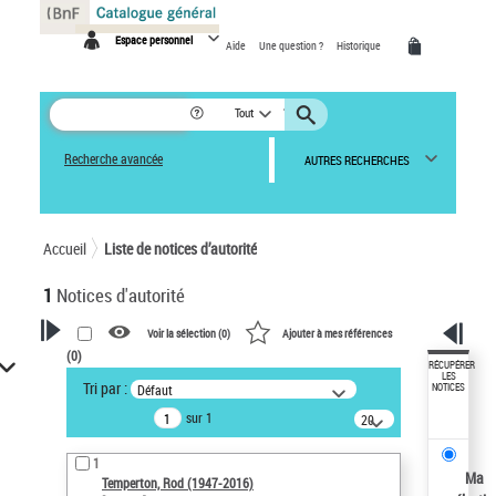
Panneau de gestion des cookies
Espace personnel
Aide
Une question ?
Historique
Tout
Recherche avancée
AUTRES RECHERCHES
Accueil
Liste de notices d’autorité
1
Notices d'autorité
Voir la sélection (
0
)
Ajouter à mes références
(
0
)
VOTRE RECHERCHE
RÉCUPÉRER
LES
Tri par :
Défaut
NOTICES
Recherche avancée dans les
sur 1
notices d’autorité
20
résultats/page
Œuvres liées à l'auteur :
1
Temperton, Rod (1947-2016)
Ma
Temperton, Rod (1947-2016)