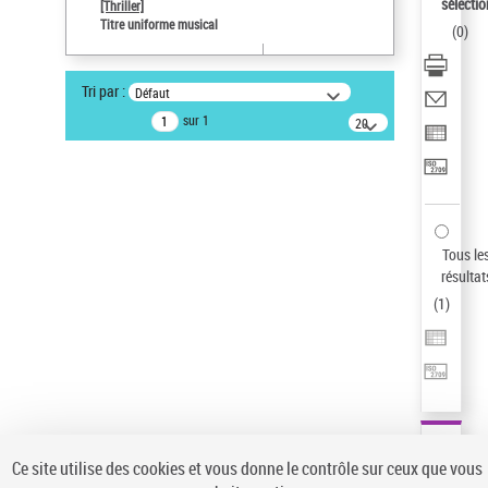
sélectio
[Thriller]
Pays
Titre uniforme musical
(
0
)
ne s'applique pas
Sauvegarder votre recherche
Tri par :
Défaut
AFFINER
sur 1
20
résultats/page
Type de notice d'autorité
Œuvre
(1)
Titre uniforme musical
(1)
Statut de la notice d’autorité
Tous le
résultat
Pays
(
1
)
Auteur d’œuvre
Ce site utilise des cookies et vous donne le contrôle sur ceux que vous