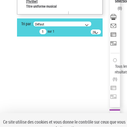
Sauvegarder votre recherche
sélectio
[Thriller]
Titre uniforme musical
(
0
)
AFFINER
Type de notice d'autorité
Tri par :
Défaut
Œuvre
(1)
sur 1
20
résultats/page
Titre uniforme musical
(1)
Statut de la notice d’autorité
Pays
Auteur d’œuvre
Tous le
résultat
(
1
)
Ce site utilise des cookies et vous donne le contrôle sur ceux que vous