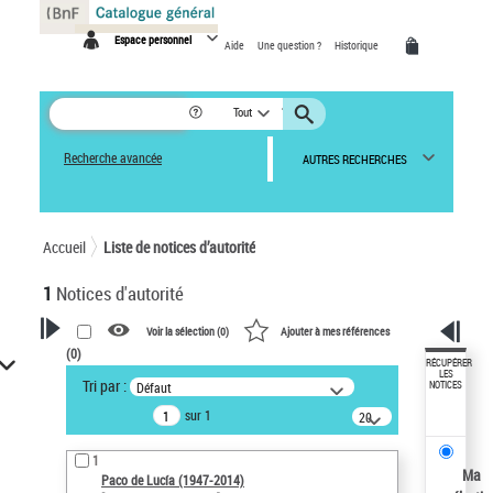
Panneau de gestion des cookies
Espace personnel
Aide
Une question ?
Historique
Tout
Recherche avancée
AUTRES RECHERCHES
Accueil
Liste de notices d’autorité
1
Notices d'autorité
Voir la sélection (
0
)
Ajouter à mes références
(
0
)
VOTRE RECHERCHE
RÉCUPÉRER
LES
Tri par :
Défaut
NOTICES
Recherche avancée dans les
sur 1
notices d’autorité
20
résultats/page
Œuvres liées à l'auteur :
1
Paco de Lucía (1947-2014)
Ma
Paco de Lucía (1947-2014)