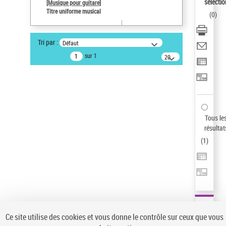
sélectio
[Musique pour guitare]
Statut de la notice d’autorité
Titre uniforme musical
(
0
)
Notice élémentaire
Type de notice d'autorité
Tri par :
Défaut
Œuvre
sur 1
20
Sauvegarder votre recherche
résultats/page
AFFINER
Type de notice d'autorité
Œuvre
(1)
Tous le
Titre uniforme musical
(1)
résultat
(
1
)
Statut de la notice d’autorité
Pays
Auteur d’œuvre
Ce site utilise des cookies et vous donne le contrôle sur ceux que vous