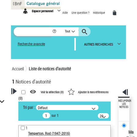
Panneau de gestion des cookies
Espace personnel
Aide
Une question ?
Historique
Tout
Recherche avancée
AUTRES RECHERCHES
Accueil
Liste de notices d’autorité
1
Notices d'autorité
Voir la sélection (
0
)
Ajouter à mes références
(
0
)
VOTRE RECHERCHE
RÉCUPÉRER
LES
Tri par :
Défaut
NOTICES
Recherche avancée dans les
sur 1
notices d’autorité
20
résultats/page
Œuvres liées à l'auteur :
1
Temperton, Rod (1947-2016)
Ma
Temperton, Rod (1947-2016)