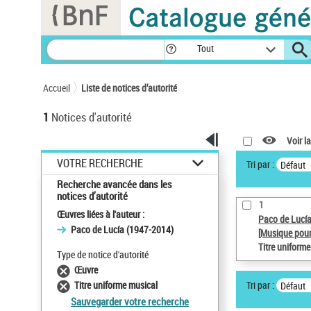
Panneau de gestion des cookies
Tout
Accueil
Liste de notices d’autorité
1
Notices d'autorité
Voir la
VOTRE RECHERCHE
Tri par :
Défaut
Recherche avancée dans les
notices d’autorité
1
Œuvres liées à l'auteur :
Paco de Lucí
Paco de Lucía (1947-2014)
[Musique pour
Titre uniform
Type de notice d'autorité
Œuvre
Tri par :
Titre uniforme musical
Défaut
Sauvegarder votre recherche