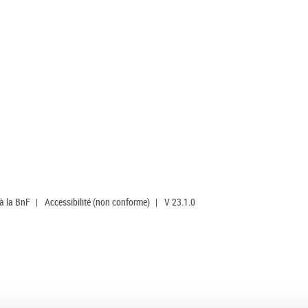
 à la BnF
|
Accessibilité (non conforme)
|
V 23.1.0