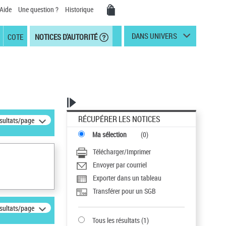
Aide
Une question ?
Historique
DANS UNIVERS
COTE
NOTICES D'AUTORITÉ
RÉCUPÉRER LES NOTICES
ésultats/page
Ma sélection
(
0
)
Télécharger/Imprimer
Envoyer par courriel
Exporter dans un tableau
Transférer pour un SGB
ésultats/page
Tous les résultats
(
1
)