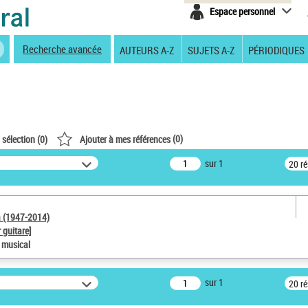
Espace personnel
Recherche avancée
AUTEURS A-Z
SUJETS A-Z
PÉRIODIQUES
(
0
)
 sélection (
0
)
Ajouter à mes références
sur 1
20 r
a (1947-2014)
 guitare]
e musical
sur 1
20 r