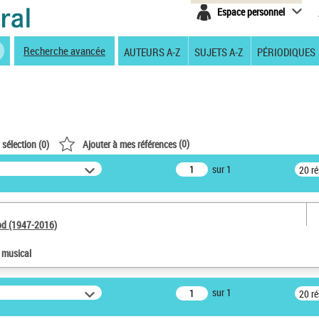
Espace personnel
Recherche avancée
AUTEURS A-Z
SUJETS A-Z
PÉRIODIQUES
(
0
)
 sélection (
0
)
Ajouter à mes références
sur 1
20 r
od (1947-2016)
e musical
sur 1
20 r