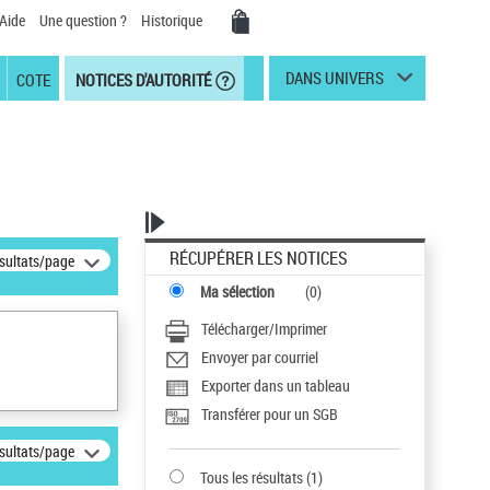
Aide
Une question ?
Historique
DANS UNIVERS
COTE
NOTICES D'AUTORITÉ
RÉCUPÉRER LES NOTICES
ésultats/page
Ma sélection
(
0
)
Télécharger/Imprimer
Envoyer par courriel
Exporter dans un tableau
Transférer pour un SGB
ésultats/page
Tous les résultats
(
1
)