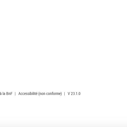
 à la BnF
|
Accessibilité (non conforme)
|
V 23.1.0