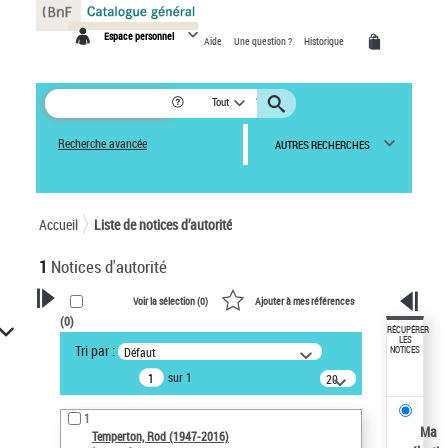
Panneau de gestion des cookies
Espace personnel
Aide
Une question ?
Historique
Tout
Recherche avancée
AUTRES RECHERCHES
Accueil
Liste de notices d’autorité
1
Notices d'autorité
Voir la sélection (
0
)
Ajouter à mes références
(
0
)
VOTRE RECHERCHE
RÉCUPÉRER
LES
Tri par :
Défaut
NOTICES
Recherche avancée dans les
sur 1
notices d’autorité
20
résultats/page
Œuvres liées à l'auteur :
1
Temperton, Rod (1947-2016)
Ma
Temperton, Rod (1947-2016)