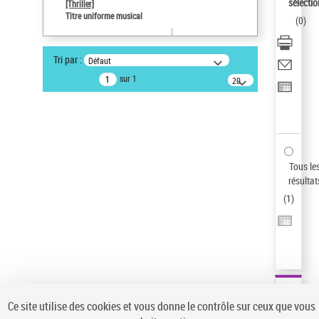
sélectio
[Thriller]
Auteur d’œuvre
Titre uniforme musical
(
0
)
Temperton, Rod (1947-2016)
Pays
Tri par :
Défaut
ne s'applique pas
sur 1
20
résultats/page
Type de notice d'autorité
Œuvre
Sauvegarder votre recherche
AFFINER
Tous le
Type de notice d'autorité
résultat
(
1
)
Œuvre
(1)
Titre uniforme musical
(1)
Statut de la notice d’autorité
Pays
Auteur d’œuvre
Ce site utilise des cookies et vous donne le contrôle sur ceux que vous