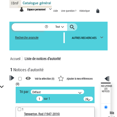
Panneau de gestion des cookies
Espace personnel
Aide
Une question ?
Historique
Tout
Recherche avancée
AUTRES RECHERCHES
Accueil
Liste de notices d’autorité
1
Notices d'autorité
Voir la sélection (
0
)
Ajouter à mes références
(
0
)
VOTRE RECHERCHE
RÉCUPÉRER
LES
Tri par :
Défaut
NOTICES
Recherche avancée dans les
sur 1
notices d’autorité
20
résultats/page
Œuvres liées à l'auteur :
1
Temperton, Rod (1947-2016)
Ma
Temperton, Rod (1947-2016)