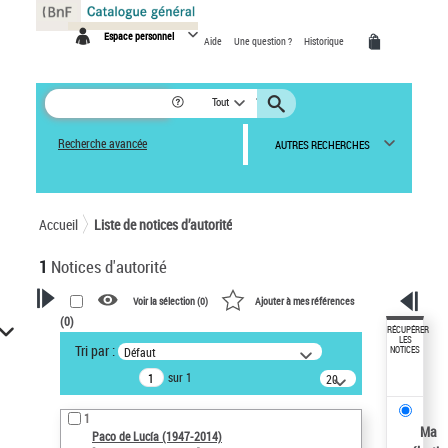
Panneau de gestion des cookies
Espace personnel
Aide
Une question ?
Historique
Tout
Recherche avancée
AUTRES RECHERCHES
Accueil
Liste de notices d’autorité
1
Notices d'autorité
Voir la sélection (
0
)
Ajouter à mes références
(
0
)
VOTRE RECHERCHE
RÉCUPÉRER
LES
Tri par :
Défaut
NOTICES
Recherche avancée dans les
sur 1
notices d’autorité
20
résultats/page
Œuvres liées à l'auteur :
1
Paco de Lucía (1947-2014)
Ma
Paco de Lucía (1947-2014)