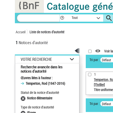
Panneau de gestion des cookies
Tout
Accueil
Liste de notices d’autorité
1
Notices d'autorité
Voir la
VOTRE RECHERCHE
Tri par :
Défaut
Recherche avancée dans les
notices d’autorité
1
Œuvres liées à l'auteur :
Temperton, R
Temperton, Rod (1947-2016)
[Thriller]
Titre uniform
Statut de la notice d’autorité
Notice élémentaire
Tri par :
Défaut
Type de notice d'autorité
Œuvre