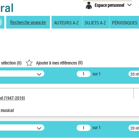
Espace personnel
Recherche avancée
AUTEURS A-Z
SUJETS A-Z
PÉRIODIQUES
(
0
)
 sélection (
0
)
Ajouter à mes références
sur 1
20 r
od (1947-2016)
e musical
sur 1
20 r