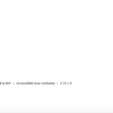
 à la BnF
|
Accessibilité (non conforme)
|
V 23.1.0