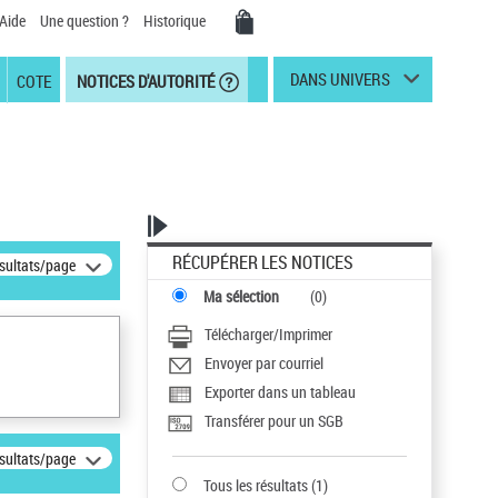
Aide
Une question ?
Historique
DANS UNIVERS
COTE
NOTICES D'AUTORITÉ
RÉCUPÉRER LES NOTICES
ésultats/page
Ma sélection
(
0
)
Télécharger/Imprimer
Envoyer par courriel
Exporter dans un tableau
Transférer pour un SGB
ésultats/page
Tous les résultats
(
1
)