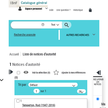
Panneau de gestion des cookies
Espace personnel
Aide
Une question ?
Historique
Tout
Recherche avancée
AUTRES RECHERCHES
Accueil
Liste de notices d’autorité
1
Notices d'autorité
Voir la sélection (
0
)
Ajouter à mes références
(
0
)
VOTRE RECHERCHE
RÉCUPÉRER
LES
Tri par :
Défaut
NOTICES
Recherche avancée dans les
sur 1
notices d’autorité
20
résultats/page
Œuvres liées à l'auteur :
1
Temperton, Rod (1947-2016)
Ma
Temperton, Rod (1947-2016)