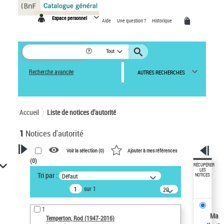
Panneau de gestion des cookies
Espace personnel
Aide
Une question ?
Historique
Tout
Recherche avancée
AUTRES RECHERCHES
Accueil
Liste de notices d’autorité
1
Notices d'autorité
Voir la sélection (
0
)
Ajouter à mes références
(
0
)
VOTRE RECHERCHE
RÉCUPÉRER
LES
Tri par :
Défaut
NOTICES
Recherche avancée dans les
sur 1
notices d’autorité
20
résultats/page
Œuvres liées à l'auteur :
1
Temperton, Rod (1947-2016)
Ma
Temperton, Rod (1947-2016)