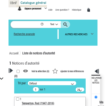
Panneau de gestion des cookies
Espace personnel
Aide
Une question ?
Historique
Tout
Recherche avancée
AUTRES RECHERCHES
Accueil
Liste de notices d’autorité
1
Notices d'autorité
Voir la sélection (
0
)
Ajouter à mes références
(
0
)
VOTRE RECHERCHE
RÉCUPÉRER
LES
Tri par :
Défaut
NOTICES
Recherche avancée dans les
sur 1
notices d’autorité
20
résultats/page
Œuvres liées à l'auteur :
1
Temperton, Rod (1947-2016)
Ma
Temperton, Rod (1947-2016)