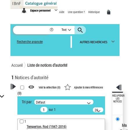
Panneau de gestion des cookies
Espace personnel
Aide
Une question ?
Historique
Tout
Recherche avancée
AUTRES RECHERCHES
Accueil
Liste de notices d’autorité
1
Notices d'autorité
Voir la sélection (
0
)
Ajouter à mes références
(
0
)
VOTRE RECHERCHE
RÉCUPÉRER
LES
Tri par :
Défaut
NOTICES
Recherche avancée dans les
sur 1
notices d’autorité
20
résultats/page
Œuvres liées à l'auteur :
1
Temperton, Rod (1947-2016)
Ma
Temperton, Rod (1947-2016)