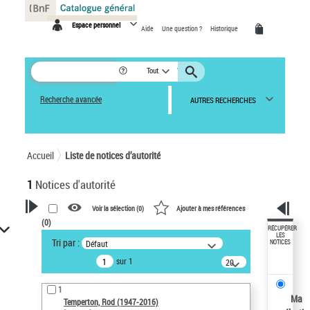
Panneau de gestion des cookies
Espace personnel
Aide
Une question ?
Historique
Tout
Recherche avancée
AUTRES RECHERCHES
Accueil
Liste de notices d’autorité
1
Notices d'autorité
Voir la sélection (
0
)
Ajouter à mes références
(
0
)
VOTRE RECHERCHE
RÉCUPÉRER
LES
Tri par :
Défaut
NOTICES
Recherche avancée dans les
sur 1
notices d’autorité
20
résultats/page
Œuvres liées à l'auteur :
1
Temperton, Rod (1947-2016)
Ma
Temperton, Rod (1947-2016)