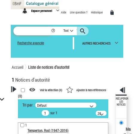
Panneau de gestion des cookies
Espace personnel
Aide
Une question ?
Historique
Tout
Recherche avancée
AUTRES RECHERCHES
Accueil
Liste de notices d’autorité
1
Notices d'autorité
Voir la sélection (
0
)
Ajouter à mes références
(
0
)
VOTRE RECHERCHE
RÉCUPÉRER
LES
Tri par :
Défaut
NOTICES
Recherche avancée dans les
sur 1
notices d’autorité
20
résultats/page
Œuvres liées à l'auteur :
1
Temperton, Rod (1947-2016)
Ma
Temperton, Rod (1947-2016)