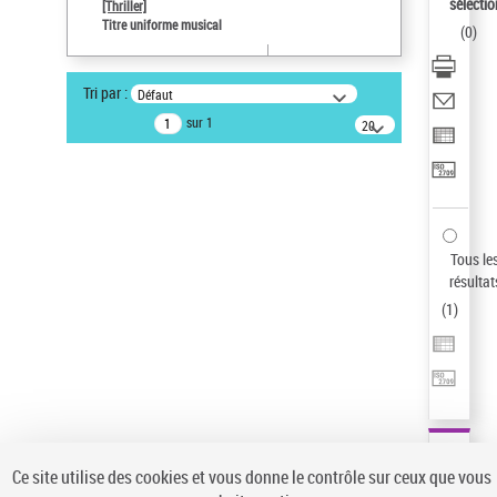
Sauvegarder votre recherche
sélectio
[Thriller]
Titre uniforme musical
(
0
)
AFFINER
Type de notice d'autorité
Tri par :
Défaut
Œuvre
(1)
sur 1
20
résultats/page
Titre uniforme musical
(1)
Statut de la notice d’autorité
Pays
Auteur d’œuvre
Tous le
résultat
(
1
)
Ce site utilise des cookies et vous donne le contrôle sur ceux que vous