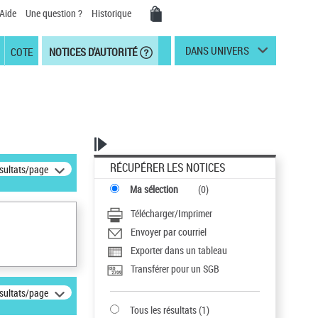
Aide
Une question ?
Historique
DANS UNIVERS
COTE
NOTICES D'AUTORITÉ
RÉCUPÉRER LES NOTICES
ésultats/page
Ma sélection
(
0
)
Télécharger/Imprimer
Envoyer par courriel
Exporter dans un tableau
Transférer pour un SGB
ésultats/page
Tous les résultats
(
1
)