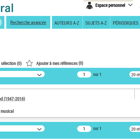
Espace personnel
Recherche avancée
AUTEURS A-Z
SUJETS A-Z
PÉRIODIQUES
(
0
)
 sélection (
0
)
Ajouter à mes références
sur 1
20 r
od (1947-2016)
e musical
sur 1
20 r