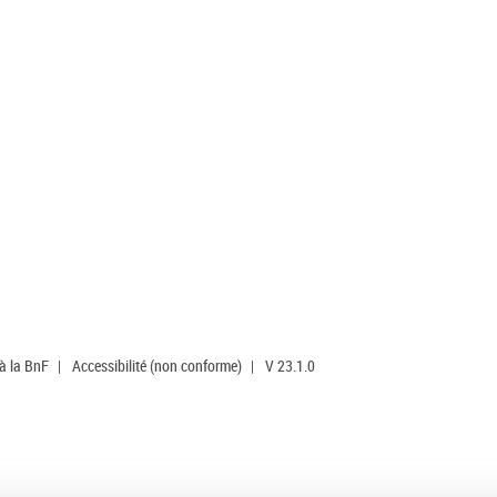
 à la BnF
|
Accessibilité (non conforme)
|
V 23.1.0