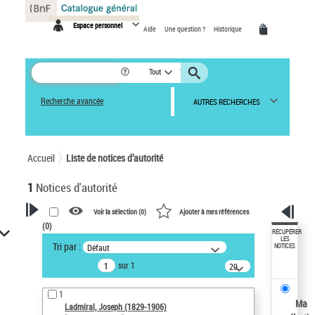
Panneau de gestion des cookies
Espace personnel
Aide
Une question ?
Historique
Tout
Recherche avancée
AUTRES RECHERCHES
Accueil
Liste de notices d’autorité
1
Notices d'autorité
Voir la sélection (
0
)
Ajouter à mes références
(
0
)
VOTRE RECHERCHE
RÉCUPÉRER
LES
Tri par :
Défaut
NOTICES
Recherche avancée dans les
sur 1
notices d’autorité
20
résultats/page
Œuvres liées à l'auteur :
1
Ladmiral, Joseph (1829-1906)
Ma
Ladmiral, Joseph (1829-1906)