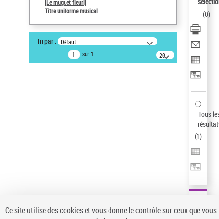
sélectio
[Le muguet fleuri]
Statut de la notice d’autorité
Titre uniforme musical
(
0
)
Notice élémentaire
Pays
Tri par :
Défaut
ne s'applique pas
sur 1
20
Sauvegarder votre recherche
résultats/page
AFFINER
Type de notice d'autorité
Œuvre
(1)
Tous le
Titre uniforme musical
(1)
résultat
(
1
)
Statut de la notice d’autorité
Pays
Auteur d’œuvre
Ce site utilise des cookies et vous donne le contrôle sur ceux que vous