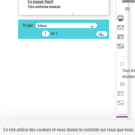
Sauvegarder votre recherche
sélectio
[Le muguet fleuri]
Titre uniforme musical
(
0
)
AFFINER
Type de notice d'autorité
Tri par :
Défaut
Œuvre
(1)
sur 1
20
résultats/page
Titre uniforme musical
(1)
Statut de la notice d’autorité
Pays
Auteur d’œuvre
Tous le
résultat
(
1
)
Ce site utilise des cookies et vous donne le contrôle sur ceux que vous