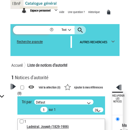
Panneau de gestion des cookies
Espace personnel
Aide
Une question ?
Historique
Tout
Recherche avancée
AUTRES RECHERCHES
Accueil
Liste de notices d’autorité
1
Notices d'autorité
Voir la sélection (
0
)
Ajouter à mes références
(
0
)
VOTRE RECHERCHE
RÉCUPÉRER
LES
Tri par :
Défaut
NOTICES
Recherche avancée dans les
sur 1
notices d’autorité
20
résultats/page
Œuvres liées à l'auteur :
1
Ladmiral, Joseph (1829-1906)
Ma
Ladmiral, Joseph (1829-1906)