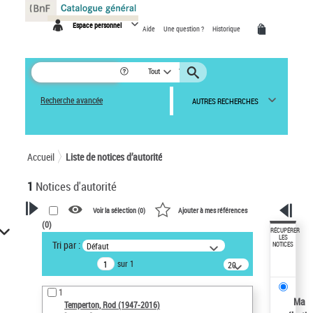
Panneau de gestion des cookies
Espace personnel
Aide
Une question ?
Historique
Tout
Recherche avancée
AUTRES RECHERCHES
Accueil
Liste de notices d’autorité
1
Notices d'autorité
Voir la sélection (
0
)
Ajouter à mes références
(
0
)
VOTRE RECHERCHE
RÉCUPÉRER
LES
Tri par :
Défaut
NOTICES
Recherche avancée dans les
sur 1
notices d’autorité
20
résultats/page
Œuvres liées à l'auteur :
1
Temperton, Rod (1947-2016)
Ma
Temperton, Rod (1947-2016)