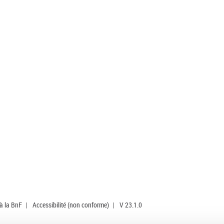
 à la BnF
|
Accessibilité (non conforme)
|
V 23.1.0