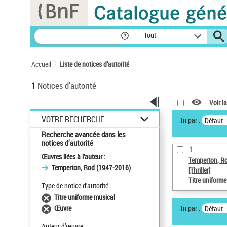
Panneau de gestion des cookies
Tout
Accueil
Liste de notices d’autorité
1
Notices d'autorité
Voir la
VOTRE RECHERCHE
Tri par :
Défaut
Recherche avancée dans les
notices d’autorité
1
Œuvres liées à l'auteur :
Temperton, R
Temperton, Rod (1947-2016)
[Thriller]
Titre uniform
Type de notice d'autorité
Titre uniforme musical
Tri par :
Œuvre
Défaut
Auteur d’œuvre