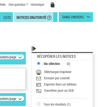
Aide
Une question ?
Historique
DANS UNIVERS
COTE
NOTICES D'AUTORITÉ
RÉCUPÉRER LES NOTICES
ésultats/page
Ma sélection
(
0
)
Télécharger/Imprimer
Envoyer par courriel
Exporter dans un tableau
Transférer pour un SGB
ésultats/page
Tous les résultats
(
1
)