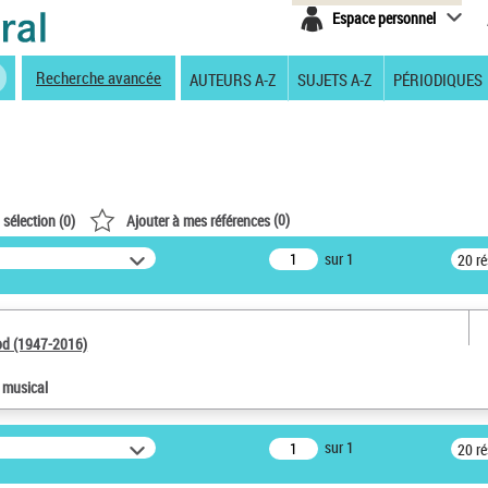
Espace personnel
Recherche avancée
AUTEURS A-Z
SUJETS A-Z
PÉRIODIQUES
(
0
)
 sélection (
0
)
Ajouter à mes références
sur 1
20 r
od (1947-2016)
e musical
sur 1
20 r