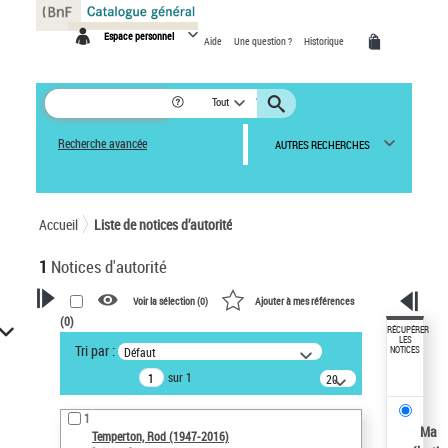
Panneau de gestion des cookies
Espace personnel
Aide
Une question ?
Historique
Tout
Recherche avancée
AUTRES RECHERCHES
Accueil
Liste de notices d’autorité
1
Notices d'autorité
Voir la sélection (
0
)
Ajouter à mes références
(
0
)
VOTRE RECHERCHE
RÉCUPÉRER
LES
Tri par :
Défaut
NOTICES
Recherche avancée dans les
sur 1
notices d’autorité
20
résultats/page
Œuvres liées à l'auteur :
1
Temperton, Rod (1947-2016)
Ma
Temperton, Rod (1947-2016)