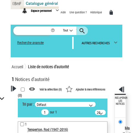
Panneau de gestion des cookies
Espace personnel
Aide
Une question ?
Historique
Tout
Recherche avancée
AUTRES RECHERCHES
Accueil
Liste de notices d’autorité
1
Notices d'autorité
Voir la sélection (
0
)
Ajouter à mes références
(
0
)
VOTRE RECHERCHE
RÉCUPÉRER
LES
Tri par :
Défaut
NOTICES
Recherche avancée dans les
sur 1
notices d’autorité
20
résultats/page
Œuvres liées à l'auteur :
1
Temperton, Rod (1947-2016)
Ma
Temperton, Rod (1947-2016)