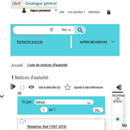
Panneau de gestion des cookies
Espace personnel
Aide
Une question ?
Historique
Tout
Recherche avancée
AUTRES RECHERCHES
Accueil
Liste de notices d’autorité
1
Notices d'autorité
Voir la sélection (
0
)
Ajouter à mes références
(
0
)
VOTRE RECHERCHE
RÉCUPÉRER
LES
Tri par :
Défaut
NOTICES
Recherche avancée dans les
sur 1
notices d’autorité
20
résultats/page
Œuvres liées à l'auteur :
1
Temperton, Rod (1947-2016)
Ma
Temperton, Rod (1947-2016)