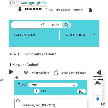
Panneau de gestion des cookies
Espace personnel
Aide
Une question ?
Historique
Tout
Recherche avancée
AUTRES RECHERCHES
Accueil
Liste de notices d’autorité
1
Notices d'autorité
Voir la sélection (
0
)
Ajouter à mes références
(
0
)
VOTRE RECHERCHE
RÉCUPÉRER
LES
Tri par :
Défaut
NOTICES
Recherche avancée dans les
sur 1
notices d’autorité
20
résultats/page
Œuvres liées à l'auteur :
1
Temperton, Rod (1947-2016)
Ma
Temperton, Rod (1947-2016)