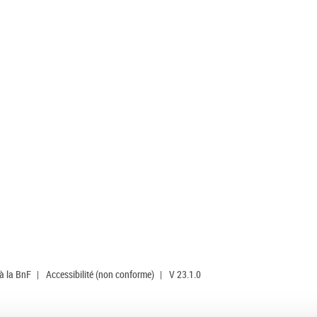
 à la BnF
|
Accessibilité (non conforme)
|
V 23.1.0