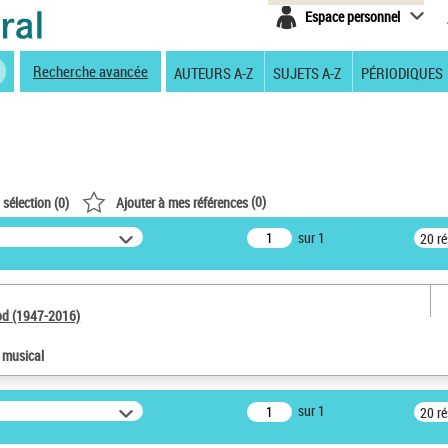
Espace personnel
Recherche avancée
AUTEURS A-Z
SUJETS A-Z
PÉRIODIQUES
(
0
)
 sélection (
0
)
Ajouter à mes références
sur 1
20 r
od (1947-2016)
e musical
sur 1
20 r