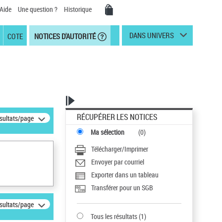
Aide
Une question ?
Historique
DANS UNIVERS
COTE
NOTICES D'AUTORITÉ
RÉCUPÉRER LES NOTICES
ésultats/page
Ma sélection
(
0
)
Télécharger/Imprimer
Envoyer par courriel
Exporter dans un tableau
Transférer pour un SGB
ésultats/page
Tous les résultats
(
1
)