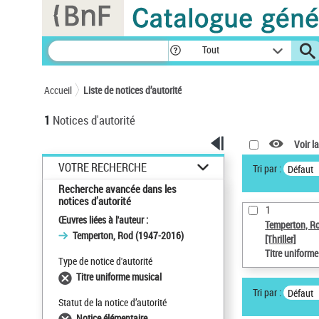
Panneau de gestion des cookies
Tout
Accueil
Liste de notices d’autorité
1
Notices d'autorité
Voir la
VOTRE RECHERCHE
Tri par :
Défaut
Recherche avancée dans les
notices d’autorité
1
Œuvres liées à l'auteur :
Temperton, R
Temperton, Rod (1947-2016)
[Thriller]
Titre uniform
Type de notice d'autorité
Titre uniforme musical
Tri par :
Défaut
Statut de la notice d’autorité
Notice élémentaire