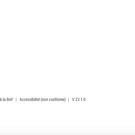
 à la BnF
|
Accessibilité (non conforme)
|
V 23.1.0