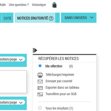
Aide
Une question ?
Historique
DANS UNIVERS
COTE
NOTICES D'AUTORITÉ
RÉCUPÉRER LES NOTICES
ésultats/page
Ma sélection
(
0
)
Télécharger/Imprimer
Envoyer par courriel
Exporter dans un tableau
Transférer pour un SGB
ésultats/page
Tous les résultats
(
1
)