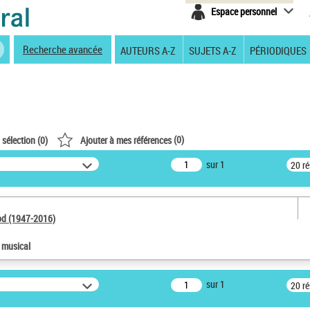
Espace personnel
Recherche avancée
AUTEURS A-Z
SUJETS A-Z
PÉRIODIQUES
(
0
)
 sélection (
0
)
Ajouter à mes références
sur 1
20 r
od (1947-2016)
e musical
sur 1
20 r