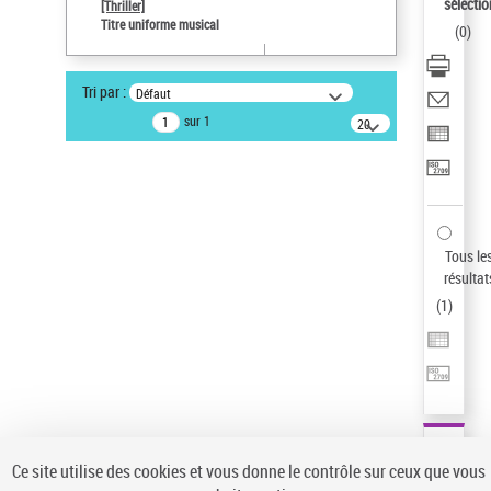
sélectio
[Thriller]
Auteur d’œuvre
Titre uniforme musical
(
0
)
Temperton, Rod (1947-2016)
Statut de la notice d’autorité
Tri par :
Défaut
Notice élémentaire
sur 1
20
résultats/page
Type de notice d'autorité
Œuvre
Sauvegarder votre recherche
AFFINER
Tous le
Type de notice d'autorité
résultat
(
1
)
Œuvre
(1)
Titre uniforme musical
(1)
Statut de la notice d’autorité
Pays
Auteur d’œuvre
Ce site utilise des cookies et vous donne le contrôle sur ceux que vous