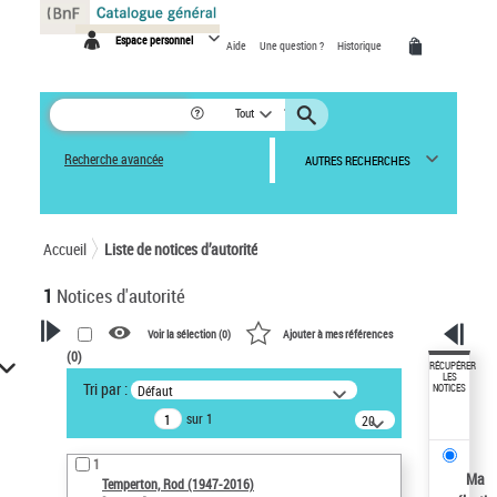
Panneau de gestion des cookies
Espace personnel
Aide
Une question ?
Historique
Tout
Recherche avancée
AUTRES RECHERCHES
Accueil
Liste de notices d’autorité
1
Notices d'autorité
Voir la sélection (
0
)
Ajouter à mes références
(
0
)
VOTRE RECHERCHE
RÉCUPÉRER
LES
Tri par :
Défaut
NOTICES
Recherche avancée dans les
sur 1
notices d’autorité
20
résultats/page
Œuvres liées à l'auteur :
1
Temperton, Rod (1947-2016)
Ma
Temperton, Rod (1947-2016)