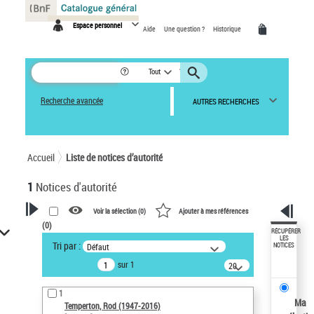
Panneau de gestion des cookies
Espace personnel
Aide
Une question ?
Historique
Tout
Recherche avancée
AUTRES RECHERCHES
Accueil
Liste de notices d’autorité
1
Notices d'autorité
Voir la sélection (
0
)
Ajouter à mes références
(
0
)
VOTRE RECHERCHE
RÉCUPÉRER
LES
Tri par :
Défaut
NOTICES
Recherche avancée dans les
sur 1
notices d’autorité
20
résultats/page
Œuvres liées à l'auteur :
1
Temperton, Rod (1947-2016)
Ma
Temperton, Rod (1947-2016)