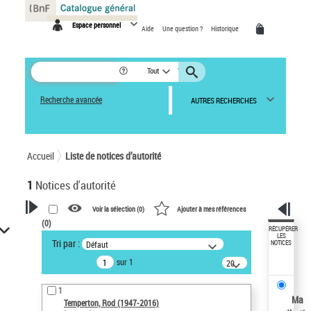
Panneau de gestion des cookies
Espace personnel
Aide
Une question ?
Historique
Tout
Recherche avancée
AUTRES RECHERCHES
Accueil
Liste de notices d’autorité
1
Notices d'autorité
Voir la sélection (
0
)
Ajouter à mes références
(
0
)
VOTRE RECHERCHE
RÉCUPÉRER
LES
Tri par :
Défaut
NOTICES
Recherche avancée dans les
sur 1
notices d’autorité
20
résultats/page
Œuvres liées à l'auteur :
1
Temperton, Rod (1947-2016)
Ma
Temperton, Rod (1947-2016)