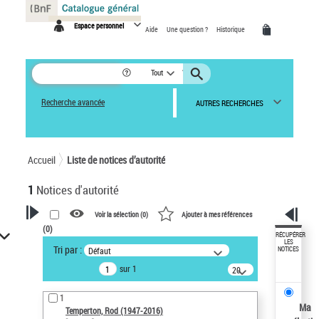
Panneau de gestion des cookies
Espace personnel
Aide
Une question ?
Historique
Tout
Recherche avancée
AUTRES RECHERCHES
Accueil
Liste de notices d’autorité
1
Notices d'autorité
Voir la sélection (
0
)
Ajouter à mes références
(
0
)
VOTRE RECHERCHE
RÉCUPÉRER
LES
Tri par :
Défaut
NOTICES
Recherche avancée dans les
sur 1
notices d’autorité
20
résultats/page
Œuvres liées à l'auteur :
1
Temperton, Rod (1947-2016)
Ma
Temperton, Rod (1947-2016)