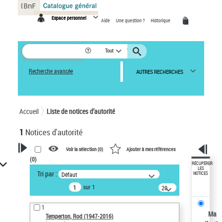
Panneau de gestion des cookies
Espace personnel
Aide
Une question ?
Historique
Tout
Recherche avancée
AUTRES RECHERCHES
Accueil
Liste de notices d’autorité
1
Notices d'autorité
Voir la sélection (
0
)
Ajouter à mes références
(
0
)
VOTRE RECHERCHE
RÉCUPÉRER
LES
Tri par :
Défaut
NOTICES
Recherche avancée dans les
sur 1
notices d’autorité
20
résultats/page
Œuvres liées à l'auteur :
1
Temperton, Rod (1947-2016)
Ma
Temperton, Rod (1947-2016)