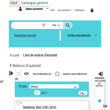
Panneau de gestion des cookies
Espace personnel
Aide
Une question ?
Historique
Tout
Recherche avancée
AUTRES RECHERCHES
Accueil
Liste de notices d’autorité
1
Notices d'autorité
Voir la sélection (
0
)
Ajouter à mes références
(
0
)
VOTRE RECHERCHE
RÉCUPÉRER
LES
Tri par :
Défaut
NOTICES
Recherche avancée dans les
sur 1
notices d’autorité
20
résultats/page
Œuvres liées à l'auteur :
1
Temperton, Rod (1947-2016)
Ma
Temperton, Rod (1947-2016)