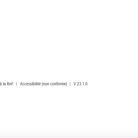
 à la BnF
|
Accessibilité (non conforme)
|
V 23.1.0