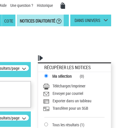
Aide
Une question ?
Historique
DANS UNIVERS
COTE
NOTICES D'AUTORITÉ
RÉCUPÉRER LES NOTICES
ésultats/page
Ma sélection
(
0
)
Télécharger/Imprimer
Envoyer par courriel
Exporter dans un tableau
Transférer pour un SGB
ésultats/page
Tous les résultats
(
1
)