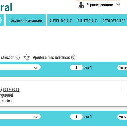
Espace personnel
Recherche avancée
AUTEURS A-Z
SUJETS A-Z
PÉRIODIQUES
(
0
)
 sélection (
0
)
Ajouter à mes références
sur 1
20 r
a (1947-2014)
 guitare]
e musical
sur 1
20 r