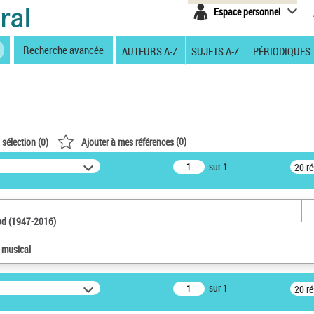
Espace personnel
Recherche avancée
AUTEURS A-Z
SUJETS A-Z
PÉRIODIQUES
(
0
)
 sélection (
0
)
Ajouter à mes références
sur 1
20 r
od (1947-2016)
e musical
sur 1
20 r