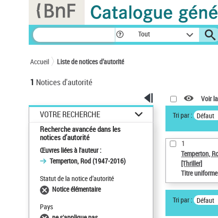
Panneau de gestion des cookies
Tout
Accueil
Liste de notices d’autorité
1
Notices d'autorité
Voir la
VOTRE RECHERCHE
Tri par :
Défaut
Recherche avancée dans les
notices d’autorité
1
Œuvres liées à l'auteur :
Temperton, R
Temperton, Rod (1947-2016)
[Thriller]
Titre uniform
Statut de la notice d’autorité
Notice élémentaire
Tri par :
Défaut
Pays
ne s'applique pas