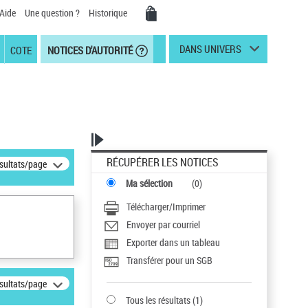
Aide
Une question ?
Historique
DANS UNIVERS
COTE
NOTICES D'AUTORITÉ
RÉCUPÉRER LES NOTICES
ésultats/page
Ma sélection
(
0
)
Télécharger/Imprimer
Envoyer par courriel
Exporter dans un tableau
Transférer pour un SGB
ésultats/page
Tous les résultats
(
1
)