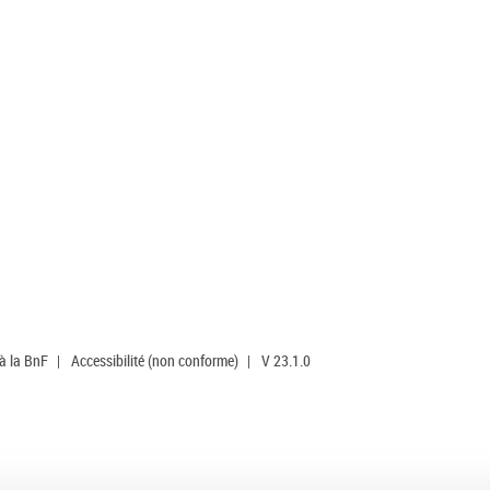
 à la BnF
|
Accessibilité (non conforme)
|
V 23.1.0