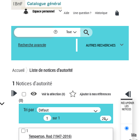
Panneau de gestion des cookies
Espace personnel
Aide
Une question ?
Historique
Tout
Recherche avancée
AUTRES RECHERCHES
Accueil
Liste de notices d’autorité
1
Notices d'autorité
Voir la sélection (
0
)
Ajouter à mes références
(
0
)
VOTRE RECHERCHE
RÉCUPÉRER
LES
Tri par :
Défaut
NOTICES
Recherche avancée dans les
sur 1
notices d’autorité
20
résultats/page
Œuvres liées à l'auteur :
1
Temperton, Rod (1947-2016)
Ma
Temperton, Rod (1947-2016)