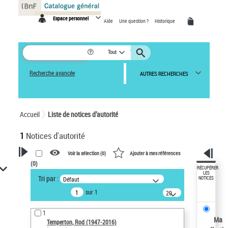
Panneau de gestion des cookies
Espace personnel
Aide
Une question ?
Historique
Tout
Recherche avancée
AUTRES RECHERCHES
Accueil
Liste de notices d’autorité
1
Notices d'autorité
Voir la sélection (
0
)
Ajouter à mes références
(
0
)
VOTRE RECHERCHE
RÉCUPÉRER
LES
Tri par :
Défaut
NOTICES
Recherche avancée dans les
sur 1
notices d’autorité
20
résultats/page
Œuvres liées à l'auteur :
1
Temperton, Rod (1947-2016)
Ma
Temperton, Rod (1947-2016)