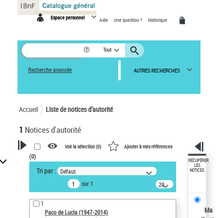
Panneau de gestion des cookies
Espace personnel
Aide
Une question ?
Historique
Tout
Recherche avancée
AUTRES RECHERCHES
Accueil
Liste de notices d’autorité
1
Notices d'autorité
Voir la sélection (
0
)
Ajouter à mes références
(
0
)
VOTRE RECHERCHE
RÉCUPÉRER
LES
Tri par :
Défaut
NOTICES
Recherche avancée dans les
sur 1
notices d’autorité
20
résultats/page
Œuvres liées à l'auteur :
1
Paco de Lucía (1947-2014)
Ma
Paco de Lucía (1947-2014)