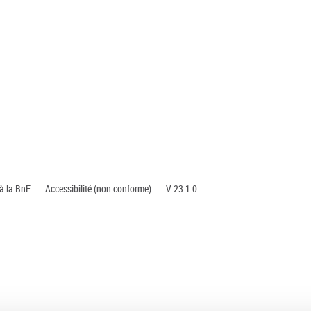
 à la BnF
|
Accessibilité (non conforme)
|
V 23.1.0