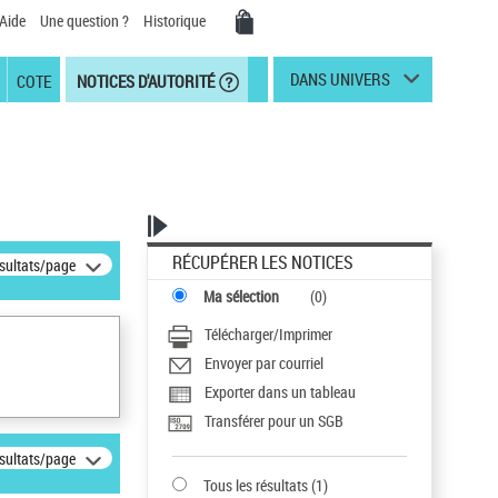
Aide
Une question ?
Historique
DANS UNIVERS
COTE
NOTICES D'AUTORITÉ
RÉCUPÉRER LES NOTICES
ésultats/page
Ma sélection
(
0
)
Télécharger/Imprimer
Envoyer par courriel
Exporter dans un tableau
Transférer pour un SGB
ésultats/page
Tous les résultats
(
1
)