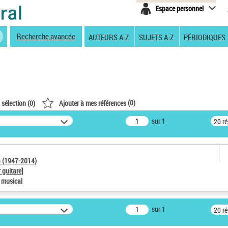
Espace personnel
Recherche avancée
AUTEURS A-Z
SUJETS A-Z
PÉRIODIQUES
(
0
)
 sélection (
0
)
Ajouter à mes références
sur 1
20 r
a (1947-2014)
 guitare]
e musical
sur 1
20 r