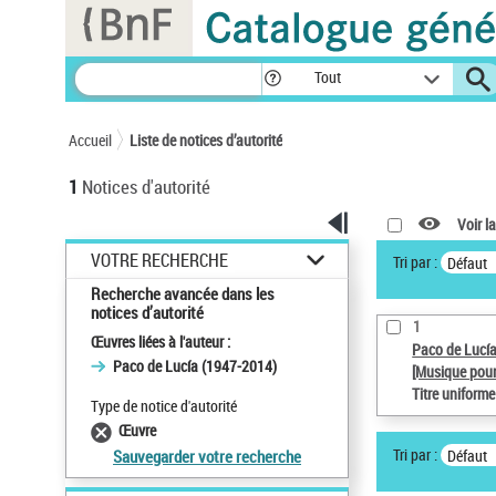
Panneau de gestion des cookies
Tout
Accueil
Liste de notices d’autorité
1
Notices d'autorité
Voir la
VOTRE RECHERCHE
Tri par :
Défaut
Recherche avancée dans les
notices d’autorité
1
Œuvres liées à l'auteur :
Paco de Lucí
Paco de Lucía (1947-2014)
[Musique pour
Titre uniform
Type de notice d'autorité
Œuvre
Tri par :
Défaut
Sauvegarder votre recherche