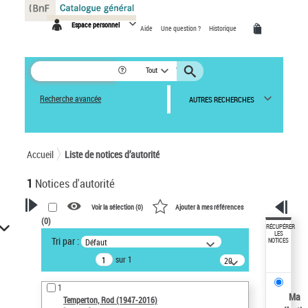
Panneau de gestion des cookies
Espace personnel
Aide
Une question ?
Historique
Tout
Recherche avancée
AUTRES RECHERCHES
Accueil
Liste de notices d’autorité
1
Notices d'autorité
Voir la sélection (
0
)
Ajouter à mes références
(
0
)
VOTRE RECHERCHE
RÉCUPÉRER
LES
Tri par :
Défaut
NOTICES
Recherche avancée dans les
sur 1
notices d’autorité
20
résultats/page
Œuvres liées à l'auteur :
1
Temperton, Rod (1947-2016)
Ma
Temperton, Rod (1947-2016)