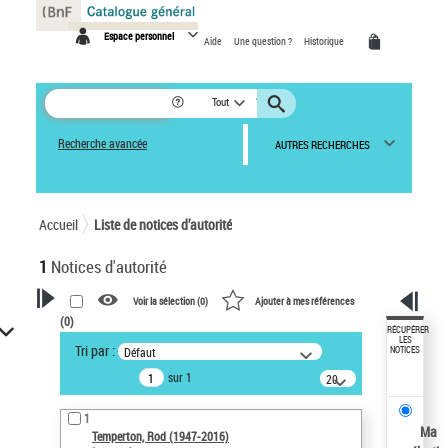
Panneau de gestion des cookies
Espace personnel
Aide
Une question ?
Historique
Tout
Recherche avancée
AUTRES RECHERCHES
Accueil
Liste de notices d’autorité
1
Notices d'autorité
Voir la sélection (
0
)
Ajouter à mes références
(
0
)
VOTRE RECHERCHE
RÉCUPÉRER
LES
Tri par :
Défaut
NOTICES
Recherche avancée dans les
sur 1
notices d’autorité
20
résultats/page
Œuvres liées à l'auteur :
1
Temperton, Rod (1947-2016)
Ma
Temperton, Rod (1947-2016)