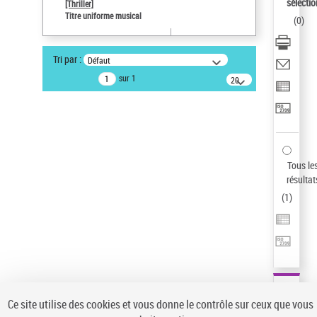
Sauvegarder votre recherche
sélectio
[Thriller]
Titre uniforme musical
(
0
)
AFFINER
Type de notice d'autorité
Tri par :
Défaut
Œuvre
(1)
sur 1
20
résultats/page
Titre uniforme musical
(1)
Statut de la notice d’autorité
Pays
Auteur d’œuvre
Tous le
résultat
(
1
)
Ce site utilise des cookies et vous donne le contrôle sur ceux que vous