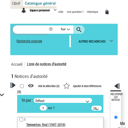
Panneau de gestion des cookies
Espace personnel
Aide
Une question ?
Historique
Tout
Recherche avancée
AUTRES RECHERCHES
Accueil
Liste de notices d’autorité
1
Notices d'autorité
Voir la sélection (
0
)
Ajouter à mes références
(
0
)
VOTRE RECHERCHE
RÉCUPÉRER
LES
Tri par :
Défaut
NOTICES
Recherche avancée dans les
sur 1
notices d’autorité
20
résultats/page
Œuvres liées à l'auteur :
1
Temperton, Rod (1947-2016)
Ma
Temperton, Rod (1947-2016)