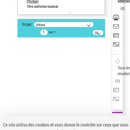
sélectio
[Thriller]
Pays
Titre uniforme musical
(
0
)
ne s'applique pas
Auteur d’œuvre
Tri par :
Défaut
Temperton, Rod (1947-2016)
sur 1
20
résultats/page
Statut de la notice d’autorité
Notice élémentaire
Sauvegarder votre recherche
AFFINER
Tous le
Type de notice d'autorité
résultat
(
1
)
Œuvre
(1)
Titre uniforme musical
(1)
Statut de la notice d’autorité
Pays
Auteur d’œuvre
Ce site utilise des cookies et vous donne le contrôle sur ceux que vous