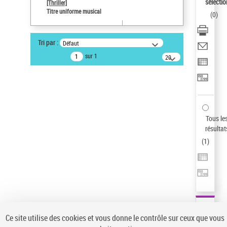
sélectio
[Thriller]
Pays
Titre uniforme musical
(
0
)
ne s'applique pas
Auteur d’œuvre
Tri par :
Défaut
Temperton, Rod (1947-2016)
sur 1
20
résultats/page
Type de notice d'autorité
Œuvre
Sauvegarder votre recherche
AFFINER
Tous le
Type de notice d'autorité
résultat
(
1
)
Œuvre
(1)
Titre uniforme musical
(1)
Statut de la notice d’autorité
Pays
Auteur d’œuvre
Ce site utilise des cookies et vous donne le contrôle sur ceux que vous