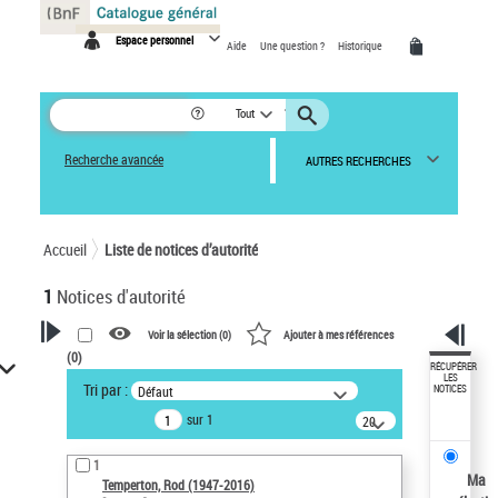
Panneau de gestion des cookies
Espace personnel
Aide
Une question ?
Historique
Tout
Recherche avancée
AUTRES RECHERCHES
Accueil
Liste de notices d’autorité
1
Notices d'autorité
Voir la sélection (
0
)
Ajouter à mes références
(
0
)
VOTRE RECHERCHE
RÉCUPÉRER
LES
Tri par :
Défaut
NOTICES
Recherche avancée dans les
sur 1
notices d’autorité
20
résultats/page
Œuvres liées à l'auteur :
1
Temperton, Rod (1947-2016)
Ma
Temperton, Rod (1947-2016)