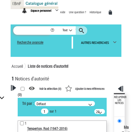
Panneau de gestion des cookies
Espace personnel
Aide
Une question ?
Historique
Tout
Recherche avancée
AUTRES RECHERCHES
Accueil
Liste de notices d’autorité
1
Notices d'autorité
Voir la sélection (
0
)
Ajouter à mes références
(
0
)
VOTRE RECHERCHE
RÉCUPÉRER
LES
Tri par :
Défaut
NOTICES
Recherche avancée dans les
sur 1
notices d’autorité
20
résultats/page
Œuvres liées à l'auteur :
1
Temperton, Rod (1947-2016)
Ma
Temperton, Rod (1947-2016)