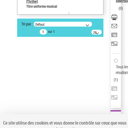
sélectio
[Thriller]
Pays
Titre uniforme musical
(
0
)
ne s'applique pas
Sauvegarder votre recherche
Tri par :
Défaut
AFFINER
sur 1
20
résultats/page
Type de notice d'autorité
Œuvre
(1)
Titre uniforme musical
(1)
Statut de la notice d’autorité
Tous le
résultat
Pays
(
1
)
Auteur d’œuvre
Ce site utilise des cookies et vous donne le contrôle sur ceux que vous